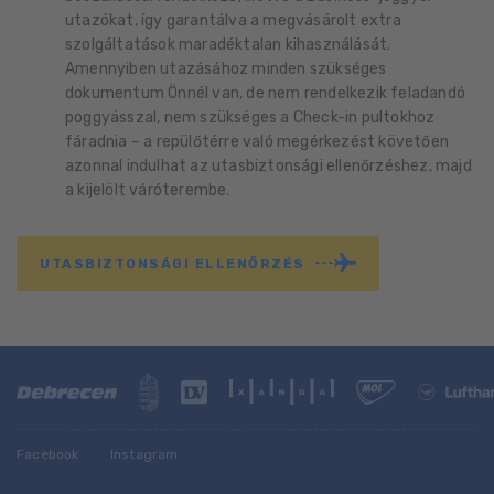
utazókat, így garantálva a megvásárolt extra
szolgáltatások maradéktalan kihasználását.
Amennyiben utazásához minden szükséges
dokumentum Önnél van, de nem rendelkezik feladandó
poggyásszal, nem szükséges a Check-in pultokhoz
fáradnia – a repülőtérre való megérkezést követően
azonnal indulhat az utasbiztonsági ellenőrzéshez, majd
a kijelölt váróterembe.
UTASBIZTONSÁGI ELLENŐRZÉS
Facebook
Instagram