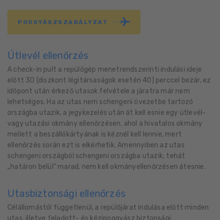
POGGYÁSZSZABÁLYZAT
Útlevél ellenőrzés
A check-in pult a repülőgép menetrendszerinti indulási ideje
előtt 30 (diszkont légitársaságok esetén 40) perccel bezár, ez
időpont után érkező utasok felvétele a járatra már nem
lehetséges. Ha az utas nem schengeni övezetbe tartozó
országba utazik, a jegykezelés után át kell esnie egy útlevél-
vagy utazási okmány ellenőrzésen, ahol a hivatalos okmány
mellett a beszállókártyának is kéznél kell lennie, mert
ellenőrzés során ezt is elkérhetik. Amennyiben az utas
schengeni országból schengeni országba utazik, tehát
„határon belül” marad, nem kell okmányellenőrzésen átesnie.
Utasbiztonsági ellenőrzés
Célállomástól függetlenül, a repülőjárat indulása előtt minden
utas, illetve feladott- és kézipoggyász biztonsági