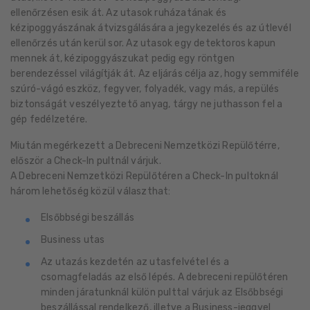
ellenőrzésen esik át. Az utasok ruházatának és
kézipoggyászának átvizsgálására a jegykezelés és az útlevél
ellenőrzés után kerül sor. Az utasok egy detektoros kapun
mennek át, kézipoggyászukat pedig egy röntgen
berendezéssel világítják át. Az eljárás célja az, hogy semmiféle
szúró-vágó eszköz, fegyver, folyadék, vagy más, a repülés
biztonságát veszélyeztető anyag, tárgy ne juthasson fel a
gép fedélzetére.
Miután megérkezett a Debreceni Nemzetközi Repülőtérre,
először a Check-In pultnál várjuk.
A Debreceni Nemzetközi Repülőtéren a Check-In pultoknál
három lehetőség közül választhat:
Elsőbbségi beszállás
Business utas
Az utazás kezdetén az utasfelvétel és a
csomagfeladás az első lépés. A debreceni repülőtéren
minden járatunknál külön pulttal várjuk az Elsőbbségi
beszállással rendelkező, illetve a Business-jeggyel