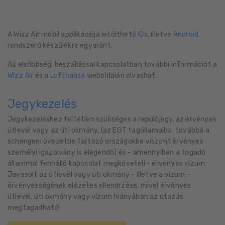
A Wizz Air mobil applikációja letölthető
iOs
, illetve
Android
rendszerű készülékre egyaránt.
Az elsőbbségi beszállással kapcsolatban további információt a
Wizz Air
és a
Lufthansa
weboldalán olvashat.
Jegykezelés
Jegykezeléshez feltétlen szükséges a repülőjegy, az érvényes
útlevél vagy az úti okmány, (az EGT tagállamaiba, továbbá a
schengeni övezetbe tartozó országokba viszont érvényes
személyi igazolvány is elegendő) és - amennyiben a fogadó
állammal fennálló kapcsolat megköveteli - érvényes vízum.
Javasolt az útlevél vagy úti okmány - illetve a vízum -
érvényességének előzetes ellenőrzése, mivel érvényes
útlevél, úti okmány vagy vízum hiányában az utazás
megtagadható!