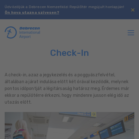
Üdvözöljük a Debrecen Nemzetközi Repülőtér megújult honlapján!
Ön hova utazna szívesen?
Check-In
A check-in, azaz a jegykezelés és a poggyászfelvétel,
általában a járat indulása előtt két órával kezdődik, melynek
pontos időpontját a légitársaság határoz meg. Érdemes már
ekkor a repülőtérre érkezni, hogy mindenre jusson elég idő az
utazás előtt.