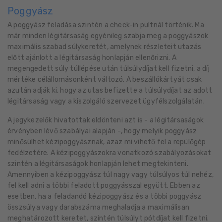
Poggyász
A poggyász feladása szintén a check-in pultnál történik. Ma
már minden légitársaság egyénileg szabja meg a poggyászok
maximális szabad súlykeretét, amelynek részleteit utazás
előtt ajánlott a légitársaság honlapján ellenőrizni. A
megengedett súly túllépése után túlsúlydíjat kell fizetni, a díj
mértéke célállomásonként változó. A beszállókártyát csak
azután adják ki, hogy az utas befizette a túlsúlydíjat az adott
légitársaság vagy a kiszolgáló szervezet ügyfélszolgálatán.
A jegykezelők hivatottak eldönteni azt is - a légitársaságok
érvényben lévő szabályai alapján -, hogy melyik poggyász
minősülhet kézipoggyásznak, azaz mi vihető fel a repülőgép
fedélzetére. A kézipoggyászokra vonatkozó szabályozásokat
szintén a légitársaságok honlapján lehet megtekinteni.
Amennyiben a kézipoggyász túl nagy vagy túlsúlyos túl nehéz,
fel kell adni a többi feladott poggyásszal együtt. Ebben az
esetben, ha a feladandó kézipoggyász és a többi poggyász
összsúlya vagy darabszáma meghaladja a maximálisan
meghatározott keretet, szintén túlsúlyt pótdíjat kell fizetni.