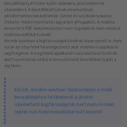
beszállókártyát külön-külön oldalakra, járatonként és
utasonként. A beszállókártyának olvashatónak,
sérülésmentesnek kell lennie. Színes és szürkeárnyalatos
(fekete-fehér) nyomtatás egyaránt elfogadott. A mobilra
lementett PDF dokumentumot nem fogadják el, nem minősül
mobil beszállókártyának!
Ma már azonban a légitársaságok kínálnak olyan opciót is, mely
során az utasfelvétel elvégezhető akár mobilon is applikáció
segítségével. A megfelelő applikáció használatával rövid idő
alatt nyomtatás nélkül is bemutatható beszállókártyáját a
reptéren.
Kérjük, minden esetben tájékozódjon a mobil
beszállókártya feltételeiről a járatot
üzemeltető légitársaságnál mert nem minden
reptér tud mobil beszállókártyát kezelni!