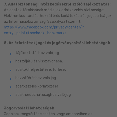
7. Adatbiztonsági intézkedésekről szóló tájékoztatás:
Az adatok tárolásának módja, az adatkezelés biztonsága:
Elektronikus tárolás, hozzáférés korlátozása és jogosultságok
az Információbiztonsági Szabályzat szerint.
https://www.facebook.com/privacy/center/?
entry_point=facebook_bookmarks
8. Az érintettek jogai és jogérvényesítési lehetőségei:
tájékoztatáshoz való jog
hozzájárulás visszavonása,
adatok helyesbítése, törlése,
hozzáféréshez való jog
adatkezelés korlátozása
adathordozhatósághoz való jog
Jogorvoslati lehetőségek
Jogainak megsértése esetén, vagy amennyiben az