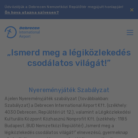
Üdvözöljük a Debrecen Nemzetközi Repülőtér megújult honlapján!
Ön hova utazna szívesen?
„Ismerd meg a légiközlekedés
csodálatos világát!”
Nyereményjáték Szabályzat
A jelen Nyereményjáték szabályzat (továbbiakban:
Szabályzat) a Debrecen International Airport Kft. (székhely:
4030 Debrecen, Repülőtéri út 12.), valamint a Légiközlekedési
Kulturális Központ Közhasznú Nonprofit Kft. (székhely: 1185
Budapest, BUD Nemzetközi Repülőtér) „Ismerd meg a
légiközlekedés csodálatos világát!” elnevezésű, gyermeknap