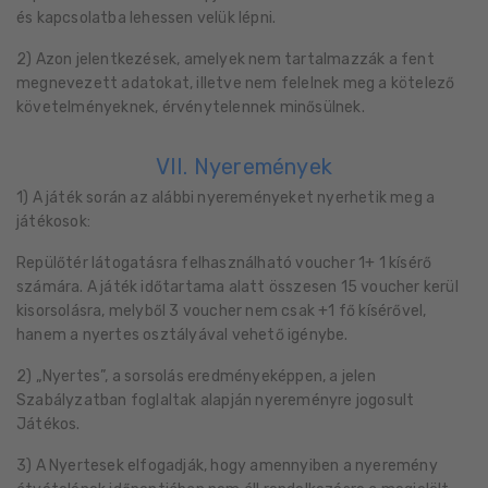
és kapcsolatba lehessen velük lépni.
2) Azon jelentkezések, amelyek nem tartalmazzák a fent
megnevezett adatokat, illetve nem felelnek meg a kötelező
követelményeknek, érvénytelennek minősülnek.
VII. Nyeremények
1) A játék során az alábbi nyereményeket nyerhetik meg a
játékosok:
Repülőtér látogatásra felhasználható voucher 1+ 1 kísérő
számára. A játék időtartama alatt összesen 15 voucher kerül
kisorsolásra, melyből 3 voucher nem csak +1 fő kísérővel,
hanem a nyertes osztályával vehető igénybe.
2) „Nyertes”, a sorsolás eredményeképpen, a jelen
Szabályzatban foglaltak alapján nyereményre jogosult
Játékos.
3) A Nyertesek elfogadják, hogy amennyiben a nyeremény