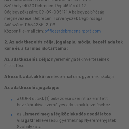
Székhely: 4030 Debrecen, Repülőtéri út 12.
Cégjegyzékszám: 09-09-005171 A bejegyző bíróság
megnevezése: Debreceni Törvényszék Cégbírósága
Adószám: 11554235-2-09
Központi e-mail cím:
@
2. Az adatkezelés célja, jogalapja, módja, kezelt adatok
köre és a tárolás időtartama:
Az adatkezelés célja:
nyereményjáték nyerteseinek
értesítése.
A kezelt adatok köre:
név, e-mail cím, gyermek iskolája.
Az adatkezelés jogalapja:
a GDPR 6. cikk (1) bekezdése szerint az érintett
hozzájárulása személyes adatainak kezeléséhez.
az
„Ismerd meg a légiközlekedés csodálatos
világát!
” elnevezésű, gyermeknap Nyereményjáték
Szabályzata