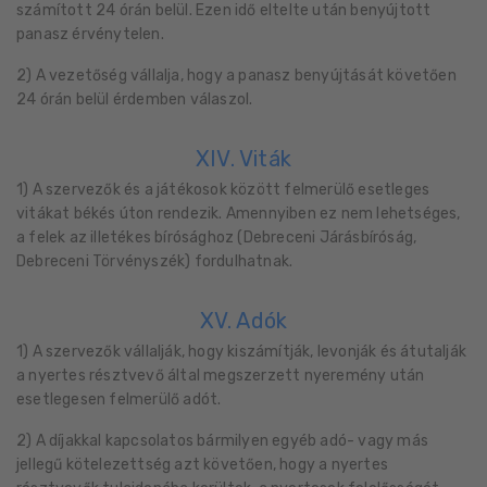
számított 24 órán belül. Ezen idő eltelte után benyújtott
panasz érvénytelen.
2) A vezetőség vállalja, hogy a panasz benyújtását követően
24 órán belül érdemben válaszol.
XIV. Viták
1) A szervezők és a játékosok között felmerülő esetleges
vitákat békés úton rendezik. Amennyiben ez nem lehetséges,
a felek az illetékes bírósághoz (Debreceni Járásbíróság,
Debreceni Törvényszék) fordulhatnak.
XV. Adók
1) A szervezők vállalják, hogy kiszámítják, levonják és átutalják
a nyertes résztvevő által megszerzett nyeremény után
esetlegesen felmerülő adót.
2) A díjakkal kapcsolatos bármilyen egyéb adó- vagy más
jellegű kötelezettség azt követően, hogy a nyertes