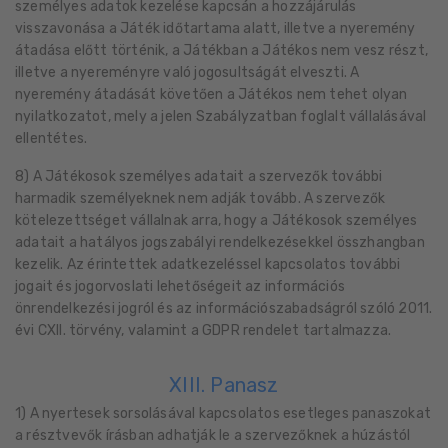
személyes adatok kezelése kapcsán a hozzájárulás
visszavonása a Játék időtartama alatt, illetve a nyeremény
átadása előtt történik, a Játékban a Játékos nem vesz részt,
illetve a nyereményre való jogosultságát elveszti. A
nyeremény átadását követően a Játékos nem tehet olyan
nyilatkozatot, mely a jelen Szabályzatban foglalt vállalásával
ellentétes.
8) A Játékosok személyes adatait a szervezők további
harmadik személyeknek nem adják tovább. A szervezők
kötelezettséget vállalnak arra, hogy a Játékosok személyes
adatait a hatályos jogszabályi rendelkezésekkel összhangban
kezelik. Az érintettek adatkezeléssel kapcsolatos további
jogait és jogorvoslati lehetőségeit az információs
önrendelkezési jogról és az információszabadságról szóló 2011.
évi CXII. törvény, valamint a GDPR rendelet tartalmazza.
XIII. Panasz
1) A nyertesek sorsolásával kapcsolatos esetleges panaszokat
a résztvevők írásban adhatják le a szervezőknek a húzástól