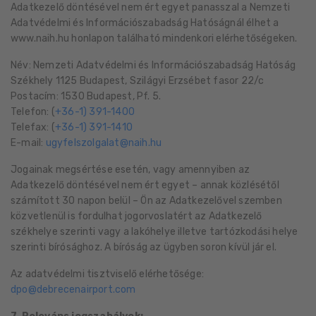
Adatkezelő döntésével nem ért egyet panasszal a Nemzeti
Adatvédelmi és Információszabadság Hatóságnál élhet a
www.naih.hu honlapon található mindenkori elérhetőségeken.
Név: Nemzeti Adatvédelmi és Információszabadság Hatóság
Székhely 1125 Budapest, Szilágyi Erzsébet fasor 22/c
Postacím: 1530 Budapest, Pf. 5.
Telefon: (
+36-1) 391-1400
Telefax: (
+36-1) 391-1410
E-mail:
@
Jogainak megsértése esetén, vagy amennyiben az
Adatkezelő döntésével nem ért egyet – annak közlésétől
számított 30 napon belül – Ön az Adatkezelővel szemben
közvetlenül is fordulhat jogorvoslatért az Adatkezelő
székhelye szerinti vagy a lakóhelye illetve tartózkodási helye
szerinti bírósághoz. A bíróság az ügyben soron kívül jár el.
Az adatvédelmi tisztviselő elérhetősége:
@