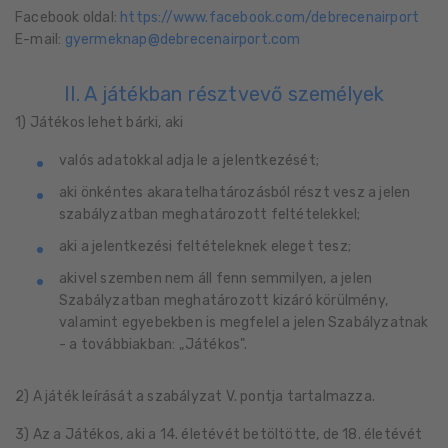
Facebook oldal:
https://www.facebook.com/debrecenairport
E-mail:
@
II. A játékban résztvevő személyek
1) Játékos lehet bárki, aki
valós adatokkal adja le a jelentkezését;
aki önkéntes akaratelhatározásból részt vesz a jelen
szabályzatban meghatározott feltételekkel;
aki a jelentkezési feltételeknek eleget tesz;
akivel szemben nem áll fenn semmilyen, a jelen
Szabályzatban meghatározott kizáró körülmény,
valamint egyebekben is megfelel a jelen Szabályzatnak
- a továbbiakban: „Játékos".
2) A játék leírását a szabályzat V. pontja tartalmazza.
3) Az a Játékos, aki a 14. életévét betöltötte, de 18. életévét