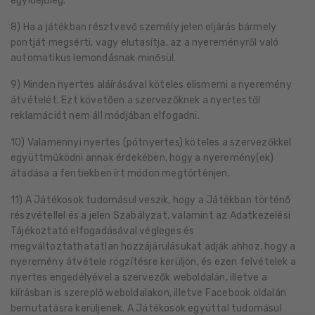
egyidejűleg.
8) Ha a játékban résztvevő személy jelen eljárás bármely
pontját megsérti, vagy elutasítja, az a nyereményről való
automatikus lemondásnak minősül.
9) Minden nyertes aláírásával köteles elismerni a nyeremény
átvételét. Ezt követően a szervezőknek a nyertestől
reklamációt nem áll módjában elfogadni.
10) Valamennyi nyertes (pótnyertes) köteles a szervezőkkel
együttműködni annak érdekében, hogy a nyeremény(ek)
átadása a fentiekben írt módon megtörténjen.
11) A Játékosok tudomásul veszik, hogy a Játékban történő
részvétellel és a jelen Szabályzat, valamint az Adatkezelési
Tájékoztató elfogadásával végleges és
megváltoztathatatlan hozzájárulásukat adják ahhoz, hogy a
nyeremény átvétele rögzítésre kerüljön, és ezen felvételek a
nyertes engedélyével a szervezők weboldalán, illetve a
kiírásban is szereplő weboldalakon, illetve Facebook oldalán
bemutatásra kerüljenek. A Játékosok egyúttal tudomásul