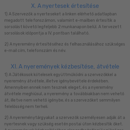
X. A nyertesek értesítése
1) A Szervezők a nyerteseket a linken elérhető adatlapban
megadott telefonszámon, valamint e-mailben értesítik a
sorsolást követő legfeljebb 2 munkanapon belül. A tervezett
sorsolások időpontja a IV. pontban található.
2) A nyeremény értesítéséhez és felhasználásához szükséges
e-mail cím, telefonszám és név.
XI. A nyeremények kézbesítése, átvétele
1) A Játékosok kötelesek együttműködni a szervezőkkel a
nyeremény átvétele, illetve igénybevétele érdekében.
Amennyiben ennek nem tesznek eleget, és a nyeremény
átvétele meghiúsul, a nyeremény a továbbiakban nem vehető
át, illetve nem vehető igénybe, és a szervezőket semmilyen
felelősség nem terheli.
2) A nyereménytárgyakat a szervezők személyesen adják át a
nyertesnek vagy szükség esetén postai úton kézbesítik őket.