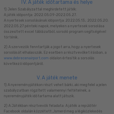
IV. A játék időtartama és helye
1) Jelen Szabályzattal meghirdetett játék:
A játék időpontja: 2022.05.09-2022.05.27.
A nyertesek sorsolásának időpontja: 2022.05.13.; 2022.05.20;
2022.05.27 pénteki napok, melyeken a nyertesek sorsolása
összesített excel táblázatból, sorsoló program segítségével
történik.
2) A szervezők fenntartják a jogot arra, hogy a nyertesek
sorsolását elhalasszák. Ez esetben a résztvevőket írásban, a
www.debrecenairport.com
oldalon értesítik a sorsolás
következő időpontjáról.
V. A játék menete
1) A nyereményjátékon részt vehet bárki, aki megfelel a jelen
szabályzatban rögzített valamennyi feltételnek, a
nyereményjáték időtartama alatt játszik.
2) A Játékban résztvevők feladata: A játék a repülőtér
Facebook oldalán közzétett „Ismerd meg a légiközlekedés