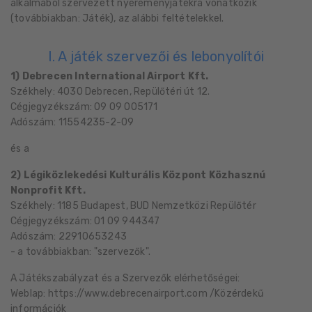
alkalmából szervezett nyereményjátékra vonatkozik
(továbbiakban: Játék), az alábbi feltételekkel.
I. A játék szervezői és lebonyolítói
1) Debrecen International Airport Kft.
Székhely: 4030 Debrecen, Repülőtéri út 12.
Cégjegyzékszám: 09 09 005171
Adószám: 11554235-2-09
és a
2) Légiközlekedési Kulturális Központ Közhasznú
Nonprofit Kft.
Székhely: 1185 Budapest, BUD Nemzetközi Repülőtér
Cégjegyzékszám: 01 09 944347
Adószám: 22910653243
- a továbbiakban: "szervezők".
A Játékszabályzat és a Szervezők elérhetőségei:
Weblap: https://www.debrecenairport.com /Közérdekű
információk