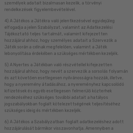
személyek adatait bizalmasan kezelik, a törvényi
rendelkezések figyelembevételével.
4) A Játékos a Játékra való jelentkezésével egyidejűleg
elfogadja a jelen Szabályzat, valamint az Adatkezelési
Tájékoztató teljes tartalmát, valamint kifejezetten
hozzájárul ahhoz, hogy személyes adatait a Szervezők a
Játék során a célnak megfelelően, valamint a Játék
lebonyolítása érdekében a szükséges mértékben kezeljék.
5) A Nyertes a Játékban való részvétellel kifejezetten
hozzájárul ahhoz, hogy nevét a szervezők a sorsolás folyamán
és azt követően esetlegesen nyilvánosságra hozzák, illetve,
hogy a nyeremény átadásához, a nyereményhez kapcsolódó
kifizetések és egyéb esetlegesen felmerülő közterhek
rendezéséhez szükséges további adatait a hatályos
jogszabályokban foglalt kötelezettségének teljesítéséhez
szükséges ideig és mértékben kezeljék.
6) A Játékos a Szabályzatban foglalt adatkezeléshez adott
hozzájárulását bármikor visszavonhatja. Amennyiben a