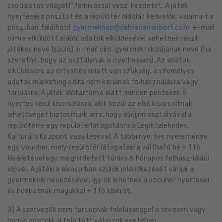
csodálatos világát!” felhívással veszi kezdetét. A játék
nyertesei a posztot és a repülőtér oldalát kedvelők, valamint a
posztban található
@
e-mail
címre elküldött alábbi adatok elküldésével vehetnek részt:
játékos neve (szülő), e-mail cím, gyermek iskolájának neve (ha
szeretné, hogy az osztálynak is nyerhessen). Az adatok
elküldésére az értesítés miatt van szükség, a személyes
adatok marketing célra nem kerülnek felhasználásra vagy
tárolásra. A játék időtartama alatt minden pénteken 5
nyertes kerül kisorsolásra, akik közül az első kisorsoltnak
lehetőséget biztosítunk arra, hogy eljöjjön osztályával a
repülőtérre egy repülőtérlátogatásra a Légiközlekedési
Kulturális Központ vezetésével. A többi nyertes nyereménye
egy voucher, mely repülőtér látogatásra váltható be + 1 fő
kíséretével egy meghirdetett túrára 6 hónapos felhasználási
idővel. A játékra elsősorban szülők jelentkezését várjuk a
gyermekeik nevezésével, így ők lehetnek a vocuher nyertesei
és hozhatnak magukkal + 1 fő kísérőt.
3) A szervezők nem tartoznak felelősséggel a tévesen vagy
hamis adatokkal felöltött válaszok esetében.