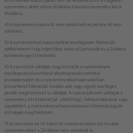
átvételének időpontjában nem áll rendelkezésre a megjelölt
nyeremény, akkor ahhoz értékben hasonló nyeremény kerül
átadásra.
4) A nyeremény másra át nem ruházható és pénzre át nem
váltható.
5) A nyereménnyel kapcsolatban esetlegesen felmerülő
adókötelezettség teljesítése során a Szervezők és a Játékos
kötelesek együttműködni.
6) A szervezők vállalják, hogy kifizetik a nyereményre
esetlegesen közvetlenül alkalmazandó személyi
jövedelemadót és a nyereményekkel kapcsolatban
közvetlenül felmerülő további adó vagy egyéb esetleges
járulék megfizetését is vállalják. A szervezők nem vállalják a
nyeremény átvételével (pl.: útiköltség), felhasználásával vagy
egyébként, a nyereménnyel kapcsolatosan felmerülő egyéb
költségek megfizetését.
7) A szervezők az itt felsorolt nyereményeken túl további
nyereményeket a Játékban nem sorsolnak ki.