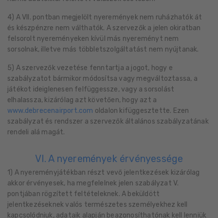
4) A VII. pontban megjelölt nyeremények nem ruházhatók át
és készpénzre nem válthatók. A szervezők a jelen okiratban
felsorolt nyereményeken kívül más nyereményt nem
sorsolnak, illetve más többletszolgáltatást nem nyújtanak.
5) A szervezők vezetése fenntartja a jogot, hogy e
szabályzatot bármikor módosítsa vagy megváltoztassa, a
játékot ideiglenesen felfüggessze, vagy a sorsolást
elhalassza, kizárólag azt követően, hogy azt a
www.debrecenairport.com
oldalon kifüggesztette. Ezen
szabályzat és rendszer a szervezők általános szabályzatának
rendeli alá magát.
VI. A nyeremények érvényessége
1) A nyereményjátékban részt vevő jelentkezések kizárólag
akkor érvényesek, ha megfelelnek jelen szabályzat V.
pontjában rögzített feltételeknek. A beküldött
jelentkezéseknek valós természetes személyekhez kell
kapcsolódniuk, adataik alapján beazonosíthatónak kell lenniük