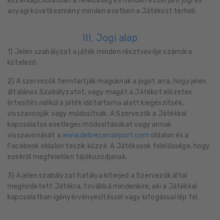
ezzel kapcsolatban a felelősség és minden ezzel járó jogi és
anyagi következmény minden esetben a Játékost terheli.
III. Jogi alap
1) Jelen szabályzat a játék minden résztvevője számára
kötelező.
2) A szervezők fenntartják maguknak a jogot arra, hogy jelen
általános Szabályzatot, vagy magát a Játékot előzetes
értesítés nélkül a játék időtartama alatt kiegészítsék,
visszavonják vagy módosítsák. A Szervezők a Játékkal
kapcsolatos esetleges módosításokat vagy annak
visszavonását a
www.debrecenairport.com
oldalon és a
Facebook oldalon teszik közzé. A Játékosok felelőssége, hogy
ezekről megfelelően tájékozódjanak.
3) A jelen szabályzat hatálya kiterjed a Szervezők által
meghirdetett Játékra, továbbá mindenkire, aki a Játékkal
kapcsolatban igényérvényesítéssel vagy kifogással lép fel.