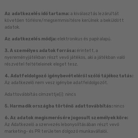
Az adatkezelés időtartama:
a kiválasztás lezárultát
követően törlésre/megsemmisítésre kerülnek a beküldött
adatok.
Az adatkezelés módja:
elektronikus és papíralapú.
3. A személyes adatok forrása:
érintett, a
nyereményjátékban részt vevő játékos, aki a játékban való
részvétel feltételeinek eleget tesz.
4. Adatfeldolgozó igénybevételéről szóló tájékoztatás:
Az adatkezelő nem vesz igénybe adatfeldolgozót.
Adattovábbítás címzettje(i): nincs
5. Harmadik országba történő adattovábbítás:
nincs
6. Az adatok megismerésére jogosult személyek köre:
Az Adatkezelő a szervezés lebonyolításában részt vevő
marketing- és PR területen dolgozó munkavállalói.