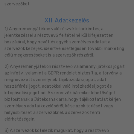
szervezőket.
XII. Adatkezelés
1) A nyereményjátékon való részvétel önkéntes, a
jelentkezéssel a résztvevő feltétel nélkül kifejezetten
hozzájárul, hogy nevét és egyéb személyes adatait a
szervezők kezeljék, ideértve esetlegesen további marketing
célú megkereséseket is a szervezők részéről.
2) A nyereményjátékon résztvevő valamennyi játékos jogait
az Infotv., valamint a GDPR rendelet biztosítja, a törvény a
megnevezett személynek tájékozódási jogot, adat
hozzáférési jogot, adatokkal való intézkedési jogot és
kifogásolási jogot ad. A szervezők bármikor lehetőséget
biztosítanak a Játékosnak arra, hogy tájékoztatást kérjen
személyes adatai kezeléséről, kérje azok törlését vagy
helyesbítését a szervezőknél, a szervezők fenti
elérhetőségein.
3) A szervezők kötelezik magukat, hogy a résztvevő