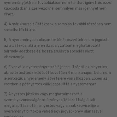
nyeremény(ek)re a továbbiakban nem tarthat igényt, és ezzel
kapcsolatban a szervezőknél semmilyen más igénnyel nem
élhet.
4) A már kisorsolt Játékosok a sorsolás további részében nem
sorsolhatók ki újra.
5) A nyereménysorsoláson történő részvételre nem jogosult
az a Játékos, aki a jelen Szabályzatban meghatározott
bármely adatkezelési hozzájárulást a sorsolás előtt
visszavonja.
6) Elveszti a nyereményre szóló jogosultságát az a nyertes,
aki az értesítés kiküldését követően 4 munkanapon belül nem
jelentkezik a nyeremény átvételére vonatkozóan. Ebben az
esetben a pótnyertes válik jogosulttá a nyereményre.
7) A nyertes játékos vagy meghatalmazottja
személyazonosságának érvényesítő bizottság általi
megállapítása után a nyertes vagy annak képviselője a
nyereményt birtokba veheti egy jegyzőkönyv aláírásával