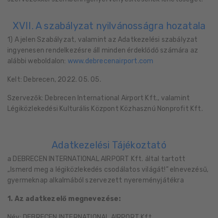
XVII. A szabályzat nyilvánosságra hozatala
1) A jelen Szabályzat, valamint az Adatkezelési szabályzat
ingyenesen rendelkezésre áll minden érdeklődő számára az
alábbi weboldalon:
www.debrecenairport.com
Kelt: Debrecen, 2022. 05. 05.
Szervezők: Debrecen International Airport Kft., valamint
Légiközlekedési Kulturális Központ Közhasznú Nonprofit Kft.
Adatkezelési Tájékoztató
a DEBRECEN INTERNATIONAL AIRPORT Kft. által tartott
„Ismerd meg a légiközlekedés csodálatos világát!” elnevezésű,
gyermeknap alkalmából szervezett nyereményjátékra
1. Az adatkezelő megnevezése:
Név: DEBRECEN INTERNATIONAL AIRPORT Kft.