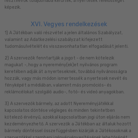
résztvevők tulajdonába kerültek, a nyertesek felelősségét
képezik.
XVI. Vegyes rendelkezések
1) A Játékban való részvétel a jelen általános Szabályzat,
valamint az Adatkezelési szabályzat kifejezett
tudomásulvételét és visszavonhatatlan elfogadását jelenti.
2) A szervezők fenntartják a jogot - de nem kötelezik
magukat -, hogy a nyeremény(ek)et nyilvános program
keretében adják át a nyerteseknek, továbbá nyilvánosságra
hozzák, vagy más módon ismertessék a nyertesek nevét és
fényképét a médiában, valamint más promóciós- és
reklámcélokat szolgáló audio-, fotó- és videó anyagokban.
3) A szervezők bármely, az adott Nyereményjátékkal
kapcsolatos döntése végleges és minden tekintetben
kötelező érvényű, azokkal kapcsolatban jogi úton eljárás nem
kezdeményezhető. A szervezők a Játékban az általuk hozott
bármely döntéssel összefüggésben kizárják a Játékosoknak a
szervezőkkel szembeni igényérvényesítésének lehetőségét.