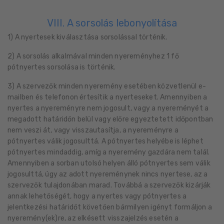
VIII. A sorsolás lebonyolítása
1) A nyertesek kiválasztása sorsolással történik.
2) A sorsolás alkalmával minden nyereményhez 1 fő
pótnyertes sorsolása is történik.
3) A szervezők minden nyeremény esetében közvetlenül e-
mailben és telefonon értesítik a nyerteseket. Amennyiben a
nyertes a nyereményre nem jogosult, vagy a nyereményét a
megadott határidőn belül vagy előre egyeztetett időpontban
nem veszi át, vagy visszautasítja, a nyereményre a
pótnyertes válik jogosulttá. A pótnyertes helyébe is léphet
pótnyertes mindaddig, amíg a nyeremény gazdára nem talál.
Amennyiben a sorban utolsó helyen álló pótnyertes sem válik
jogosulttá, úgy az adott nyereménynek nincs nyertese, az a
szervezők tulajdonában marad. Továbbá a szervezők kizárják
annak lehetőségét, hogy a nyertes vagy pótnyertes a
jelentkezési határidőt követően bármilyen igényt formáljon a
nyeremény(ek)re, az elkésett visszajelzés esetén a