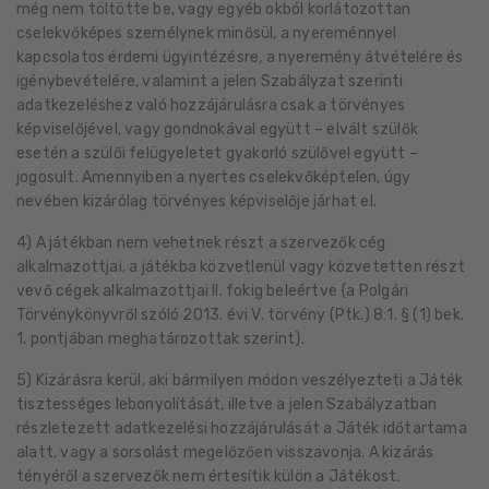
még nem töltötte be, vagy egyéb okból korlátozottan
cselekvőképes személynek minősül, a nyereménnyel
kapcsolatos érdemi ügyintézésre, a nyeremény átvételére és
igénybevételére, valamint a jelen Szabályzat szerinti
adatkezeléshez való hozzájárulásra csak a törvényes
képviselőjével, vagy gondnokával együtt – elvált szülők
esetén a szülői felügyeletet gyakorló szülővel együtt –
jogosult. Amennyiben a nyertes cselekvőképtelen, úgy
nevében kizárólag törvényes képviselője járhat el.
4) A játékban nem vehetnek részt a szervezők cég
alkalmazottjai, a játékba közvetlenül vagy közvetetten részt
vevő cégek alkalmazottjai ll. fokig beleértve {a Polgári
Törvénykönyvről szóló 2013. évi V. törvény (Ptk.) 8:1. § (1) bek.
1. pontjában meghatározottak szerint}.
5) Kizárásra kerül, aki bármilyen módon veszélyezteti a Játék
tisztességes lebonyolítását, illetve a jelen Szabályzatban
részletezett adatkezelési hozzájárulását a Játék időtartama
alatt, vagy a sorsolást megelőzően visszavonja. A kizárás
tényéről a szervezők nem értesítik külön a Játékost.